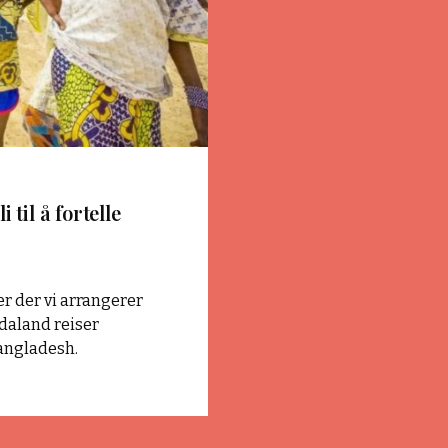
til å fortelle
er der vi arrangerer
daland reiser
Bangladesh.