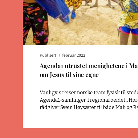
sine
egne"
Publisert: 7. februar 2022
Agenda1 utrustet menighetene i Mali 
om Jesus til sine egne
Vanligvis reiser norske team fysisk til sted
Agenda1-samlinger. I regionarbeidet i Hor
rådgiver Svein Høysæter til både Mali og 