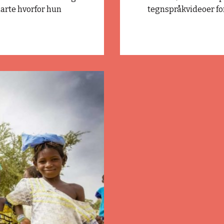
larte hvorfor hun
tegnspråkvideoer fo
e