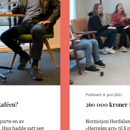
Publisert: 8. juni 2021
kaféen?
260 000 kroner t
spurte en av
Normisjon Hordaland 
 Hun hadde satt seg
«Herreløs arv» til å