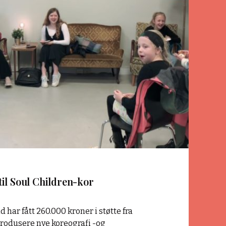
Children-
kor"
il Soul Children-kor
har fått 260.000 kroner i støtte fra
 produsere nye koreografi -og