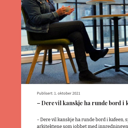
runde
bord
i
kaféen?"
Publisert: 1. oktober 2021
– Dere vil kanskje ha runde bord i 
– Dere vil kanskje ha runde bord i kafeen, 
arkitektene som jobbet med innredningen.