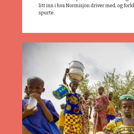
litt inn i hva Normisjon driver med, og fork
spurte.
Read
article
"Agenda1
utrustet
menigheten
i
Mali
til
å
fortelle
om
Jesus
til