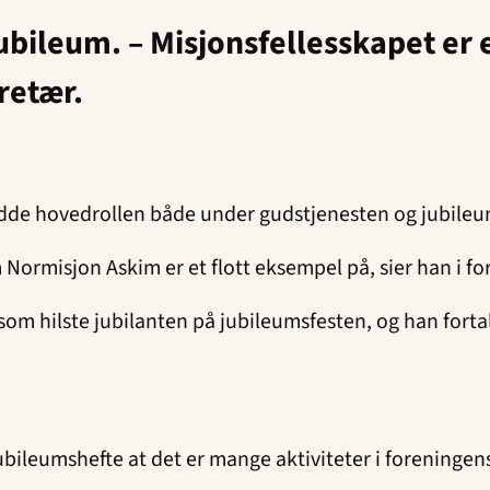
ubileum. – Misjonsfellesskapet er
kretær.
hadde hovedrollen både under gudstjenesten og jubile
Normisjon Askim er et flott eksempel på, sier han i f
om hilste jubilanten på jubileumsfesten, og han fortal
 jubileumshefte at det er mange aktiviteter i forening