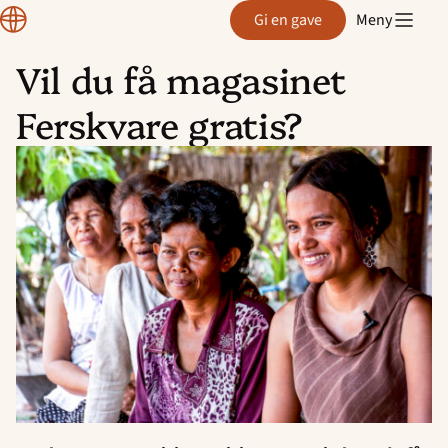
Normisjon
Gi en gave
Meny
Vil du få magasinet
Hopp
Ferskvare gratis?
til
innhold