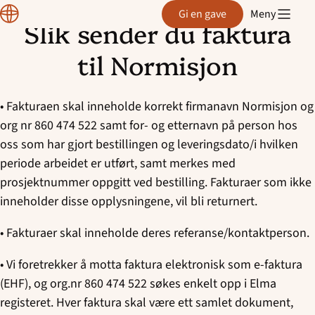
Normisjon
Gi en gave
Meny
Slik sender du faktura
Hopp
til
til Normisjon
innhold
• Fakturaen skal inneholde korrekt firmanavn Normisjon og
org nr 860 474 522 samt for- og etternavn på person hos
oss som har gjort bestillingen og leveringsdato/i hvilken
periode arbeidet er utført, samt merkes med
prosjektnummer oppgitt ved bestilling. Fakturaer som ikke
inneholder disse opplysningene, vil bli returnert.
• Fakturaer skal inneholde deres referanse/kontaktperson.
• Vi foretrekker å motta faktura elektronisk som e-faktura
(EHF), og org.nr 860 474 522 søkes enkelt opp i Elma
registeret. Hver faktura skal være ett samlet dokument,