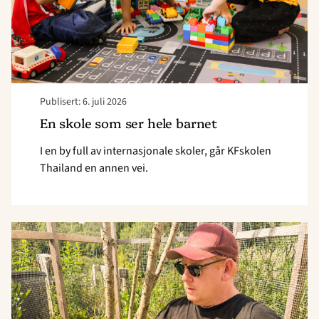
Publisert: 6. juli 2026
En skole som ser hele barnet
I en by full av internasjonale skoler, går KFskolen
Thailand en annen vei.
Read
article
"Fem
gode
grunner
til