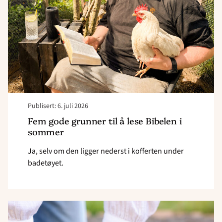
å
lese
Bibelen
i
sommer"
Publisert: 6. juli 2026
Fem gode grunner til å lese Bibelen i
sommer
Ja, selv om den ligger nederst i kofferten under
badetøyet.
Read
article