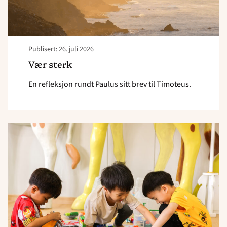
Publisert: 26. juli 2026
Vær sterk
En refleksjon rundt Paulus sitt brev til Timoteus.
Read
article
"En
skole
som
ser
hele
barnet"