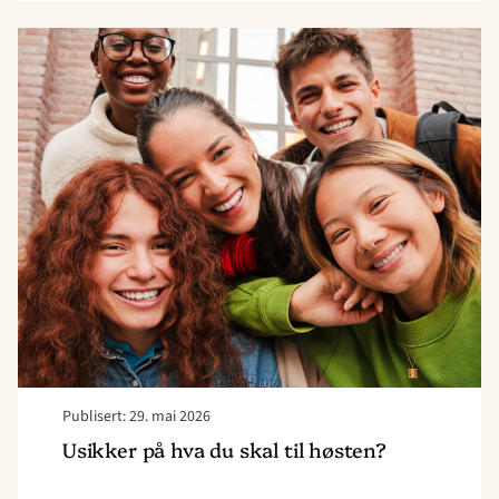
Read
article
"Usikker
på
hva
du
skal
til
høsten?"
Publisert: 29. mai 2026
Usikker på hva du skal til høsten?