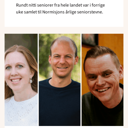
Rundt nitti seniorer fra hele landet var i forrige
uke samlet til Normisjons årlige seniorstevne.
Read
article
"Internasjonal
avdeling
styrkes
med
nytt
lederteam"