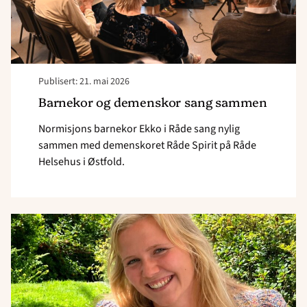
Publisert: 21. mai 2026
Barnekor og demenskor sang sammen
Normisjons barnekor Ekko i Råde sang nylig
sammen med demenskoret Råde Spirit på Råde
Helsehus i Østfold.
Read
article
"Det
er
Herrens
velsignelse