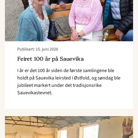
videre"
Publisert: 15. juni 2026
Feiret 100 år på Sauevika
I år er det 100 år siden de første samlingene ble
holdt på Sauevika leirsted i Østfold, og søndag ble
jubileet markert under det tradisjonsrike
Sauevikastevnet.
Read
article
"Bli