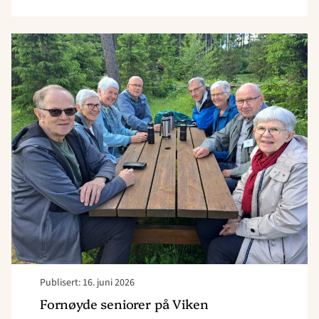
Read
article
"Fornøyde
seniorer
på
Viken"
Publisert: 16. juni 2026
Fornøyde seniorer på Viken