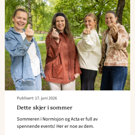
article
"Dette
skjer
i
sommer"
Publisert: 17. juni 2026
Dette skjer i sommer
Sommeren i Normisjon og Acta er full av
spennende events! Her er noe av dem.