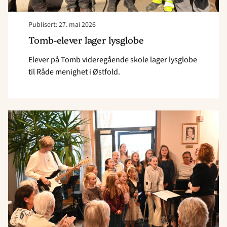
Publisert: 27. mai 2026
Tomb-elever lager lysglobe
Elever på Tomb videregående skole lager lysglobe
til Råde menighet i Østfold.
Read
article
"Barnekor
og
demenskor
sang
sammen"