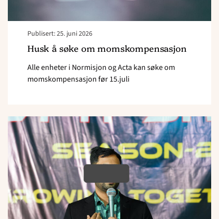
Publisert: 25. juni 2026
Husk å søke om momskompensasjon
Alle enheter i Normisjon og Acta kan søke om
momskompensasjon før 15.juli
Read
article
"–
Jeg
vil
følge
Jesus,
koste
hva