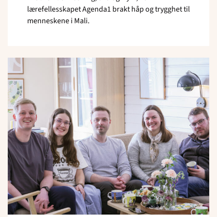
lærefellesskapet Agenda1 brakt håp og trygghet til
menneskene i Mali.
Read
article
"Små
grep,
stor
betydning"