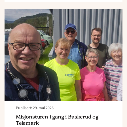
Read
article
"Misjonsturen
i
gang
i
Buskerud
og
Telemark"
Publisert: 29. mai 2026
Misjonsturen i gang i Buskerud og
Telemark