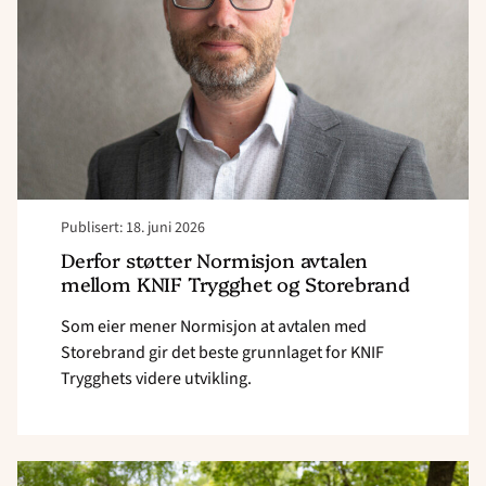
mellom
KNIF
Trygghet
og
Storebrand"
Publisert: 18. juni 2026
Derfor støtter Normisjon avtalen
mellom KNIF Trygghet og Storebrand
Som eier mener Normisjon at avtalen med
Storebrand gir det beste grunnlaget for KNIF
Trygghets videre utvikling.
Read