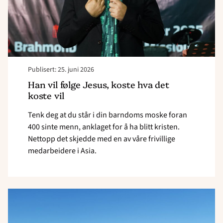
det
koste
vil"
Publisert: 25. juni 2026
Han vil følge Jesus, koste hva det
koste vil
Tenk deg at du står i din barndoms moske foran
400 sinte menn, anklaget for å ha blitt kristen.
Nettopp det skjedde med en av våre frivillige
medarbeidere i Asia.
Read
article
"Prioriterer