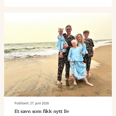
Read
article
"Et
savn
som
fikk
nytt
liv"
Publisert: 27. juni 2026
Et savn som fikk nytt liv