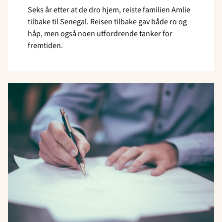
Seks år etter at de dro hjem, reiste familien Amlie
tilbake til Senegal. Reisen tilbake gav både ro og
håp, men også noen utfordrende tanker for
fremtiden.
Read
article
"Husk
å
søke
om
momskompensasjon"