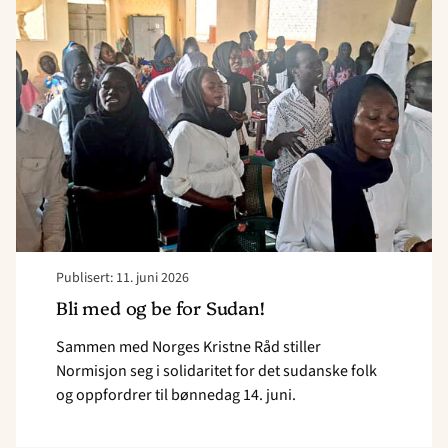
med
og
be
for
Sudan!"
Publisert: 11. juni 2026
Bli med og be for Sudan!
Sammen med Norges Kristne Råd stiller
Normisjon seg i solidaritet for det sudanske folk
og oppfordrer til bønnedag 14. juni.