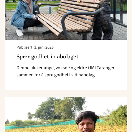
Publisert: 3. juni 2026
Sprer godhet i nabolaget
Denne uka er unge, voksne og eldre i IMI Taranger
sammen for å spre godhet i sitt nabolag.
Read
article
"Fra
små
kår