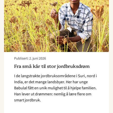
til
stor
jordbruksdrøm"
Publisert: 2. juni 2026
Fra små kår til stor jordbruksdrøm
I de langstrakte jordbruksområdene i Suri, nord i
India, er det mange landsbyer. Her har unge
Babulal fått en unik mulighet til å hjelpe familien.
Han lever ut drømmen: nemlig å lære flere om
smart jordbruk.