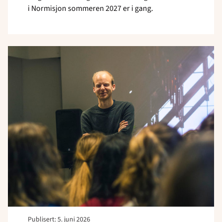
i Normisjon sommeren 2027 er i gang.
Read
article
"Sammen
om
veien
videre"
Publisert: 5. juni 2026