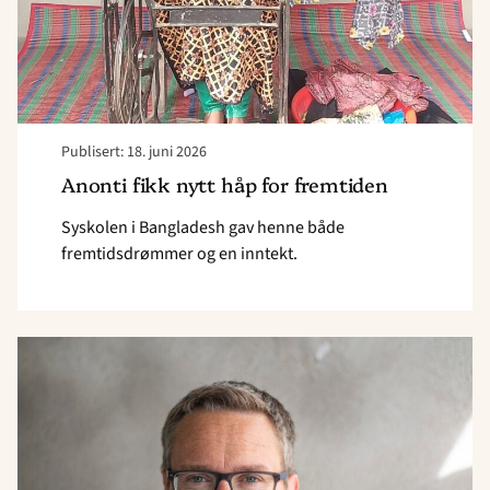
Publisert: 18. juni 2026
Anonti fikk nytt håp for fremtiden
Syskolen i Bangladesh gav henne både
fremtidsdrømmer og en inntekt.
Read
article
"Derfor
støtter
Normisjon
avtalen