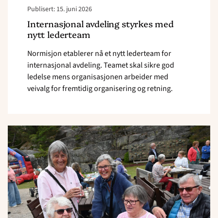
Publisert: 15. juni 2026
Internasjonal avdeling styrkes med
nytt lederteam
Normisjon etablerer nå et nytt lederteam for
internasjonal avdeling. Teamet skal sikre god
ledelse mens organisasjonen arbeider med
veivalg for fremtidig organisering og retning.
Read
article
"–
En
inspirasjon
for
å
gå