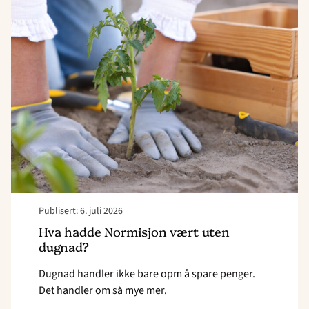
"Hva
hadde
Normisjon
vært
uten
dugnad?"
Publisert: 6. juli 2026
Hva hadde Normisjon vært uten
dugnad?
Dugnad handler ikke bare opm å spare penger.
Det handler om så mye mer.