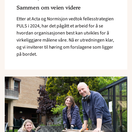
Sammen om veien videre
Etter at Acta og Normisjon vedtok fellesstrategien
PULS i 2024, har det pågått et arbeid for å se
hvordan organisasjonen best kan utvikles for å
virkeliggjøre målene våre. Nå er utredningen klar,
og vi inviterer til høring om forslagene som ligger
på bordet.
Read
article
"Sprer
godhet
i
nabolaget "