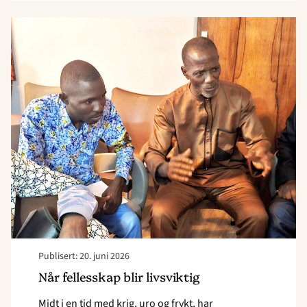
Read
article
"Når
fellesskap
blir
livsviktig"
Publisert: 20. juni 2026
Når fellesskap blir livsviktig
Midt i en tid med krig, uro og frykt, har