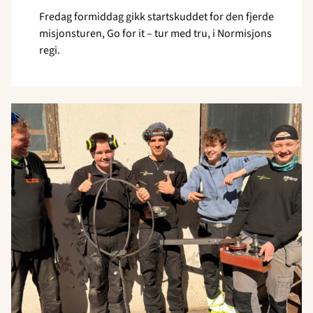
Fredag formiddag gikk startskuddet for den fjerde
misjonsturen, Go for it – tur med tru, i Normisjons
regi.
Read
article
"Tomb-
elever
lager
lysglobe"