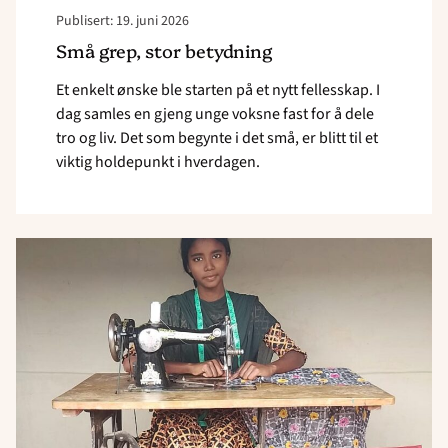
Publisert: 19. juni 2026
Små grep, stor betydning
Et enkelt ønske ble starten på et nytt fellesskap. I
dag samles en gjeng unge voksne fast for å dele
tro og liv. Det som begynte i det små, er blitt til et
viktig holdepunkt i hverdagen.
Read
article
"Anonti
fikk
nytt
håp
for
fremtiden"