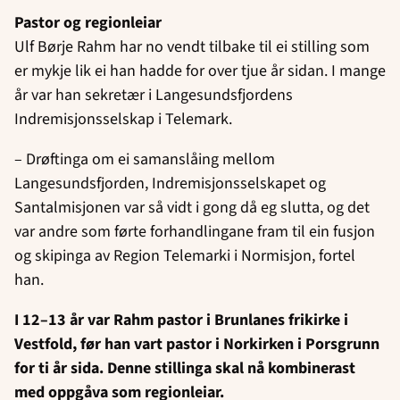
Pastor og regionleiar
Ulf Børje Rahm har no vendt tilbake til ei stilling som
er mykje lik ei han hadde for over tjue år sidan. I mange
år var han sekretær i Langesundsfjordens
Indremisjonsselskap i Telemark.
– Drøftinga om ei samanslåing mellom
Langesundsfjorden, Indremisjonsselskapet og
Santalmisjonen var så vidt i gong då eg slutta, og det
var andre som førte forhandlingane fram til ein fusjon
og skipinga av Region Telemarki i Normisjon, fortel
han.
I 12–13 år var Rahm pastor i Brunlanes frikirke i
Vestfold, før han vart pastor i Norkirken i Porsgrunn
for ti år sida. Denne stillinga skal nå kombinerast
med oppgåva som regionleiar.