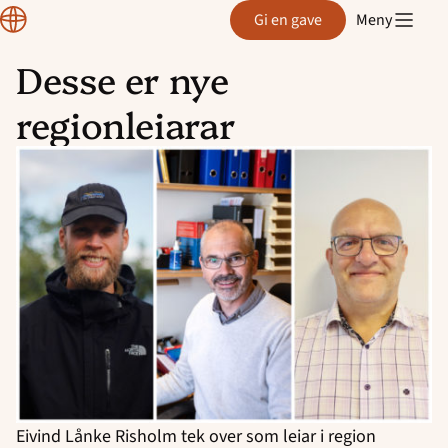
Normisjon
Gi en gave
Meny
Desse er nye
Hopp
regionleiarar
til
innhold
Eivind Lånke Risholm tek over som leiar i region