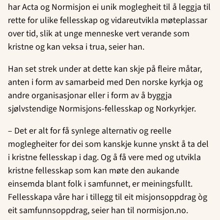
har Acta og Normisjon ei unik moglegheit til å leggja til
rette for ulike fellesskap og vidareutvikla møteplassar
over tid, slik at unge menneske vert verande som
kristne og kan veksa i trua, seier han.
Han set strek under at dette kan skje på fleire måtar,
anten i form av samarbeid med Den norske kyrkja og
andre organisasjonar eller i form av å byggja
sjølvstendige Normisjons-fellesskap og Norkyrkjer.
– Det er alt for få synlege alternativ og reelle
moglegheiter for dei som kanskje kunne ynskt å ta del
i kristne fellesskap i dag. Og å få vere med og utvikla
kristne fellesskap som kan møte den aukande
einsemda blant folk i samfunnet, er meiningsfullt.
Fellesskapa våre har i tillegg til eit misjonsoppdrag òg
eit samfunnsoppdrag, seier han til normisjon.no.