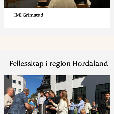
IMI Grimstad
Fellesskap i region Hordaland
Read
article
"Norkirken
Bergen"