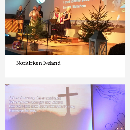
Norkirken Iveland
Read
article
"Norkirken
Kristiansand"