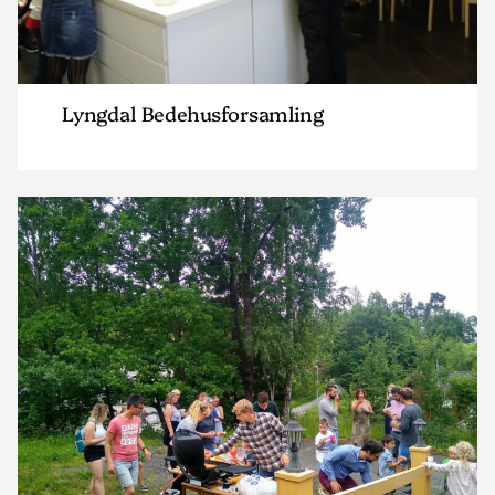
Lyngdal Bedehusforsamling
Read
article
"IMI
Arendal"