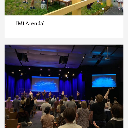
IMI Arendal
Read
article
"IMI
Grimstad"