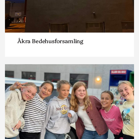
Åkra Bedehusforsamling
Read
article
"Ganddal
Normisjon"