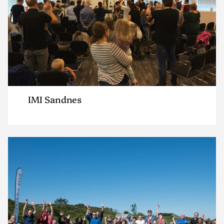
IMI Sandnes
Read
article
"IMI
Tananger"