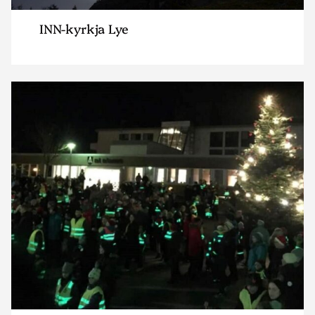
INN-kyrkja Lye
Read
article
"Sentrum
menighet
Varhaug"