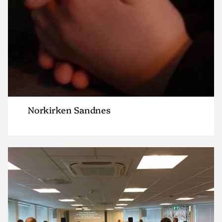
Norkirken Sandnes
Read
article
"IMI
Sandnes"