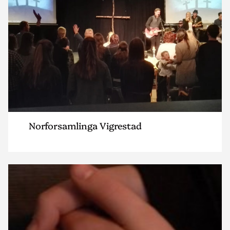
Norforsamlinga Vigrestad
Read
article
"Norkirken
Sandnes"