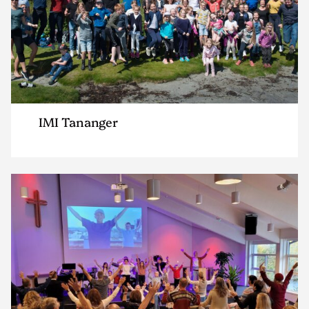
IMI Tananger
Read
article
"Norkirken
Ålgård"