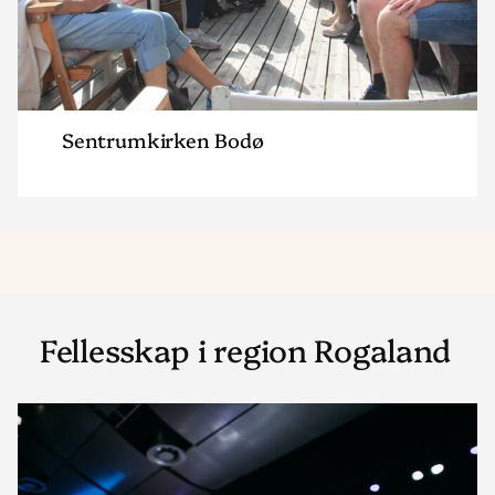
Sentrumkirken Bodø
Fellesskap i region Rogaland
Read
article
"IMI-
kirken"