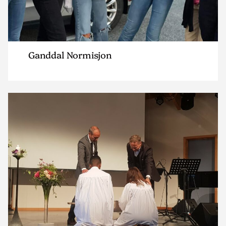
Ganddal Normisjon
Read
article
"ImfNor
Nærbø"