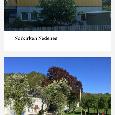
Norkirken Nedenes
Read
article
"Norkirken
Hald"