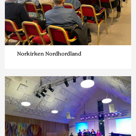
Norkirken Nordhordland
Read
article
"Norkirken
Os"