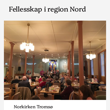
Fellesskap i region Nord
Read
article
"Norkirken
Tromsø"
Norkirken Tromsø