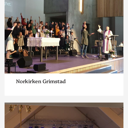
Grimstad"
Norkirken Grimstad
Read
article
"Norkirken
Vennesla"