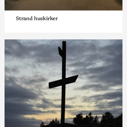
Strand huskirker
Read
article
"INN-
kyrkja
Lye"