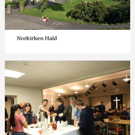
Norkirken Hald
Read
article
"Lyngdal
Bedehusforsamling"