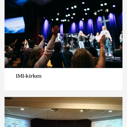
IMI-kirken
Read
article
"Norforsamlinga
Vigrestad"