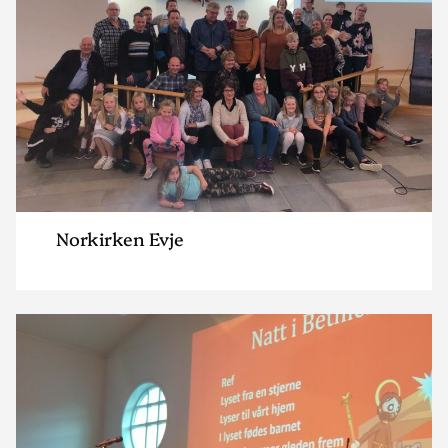
Norkirken Evje
Read
article
"Norkirken
Iveland"