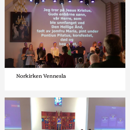
Norkirken Vennesla
Read
article
"Norkirken
Evje"