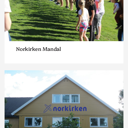
Norkirken Mandal
Read
article
"Norkirken
Nedenes"