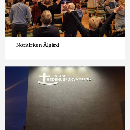
Norkirken Ålgård
Read
article
"Åkra
Bedehusforsamling"