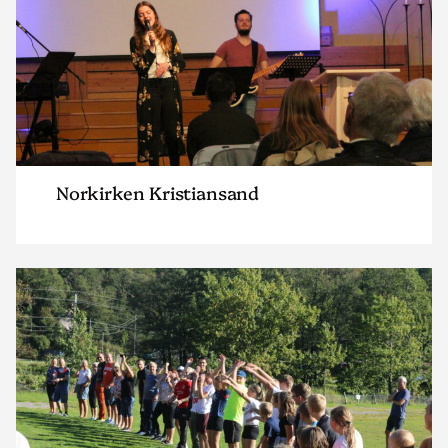
Norkirken Kristiansand
Read
article
"Norkirken
Mandal"