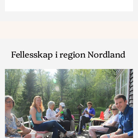
Fellesskap i region Nordland
Read
article
"Sentrumkirken
Bodø"