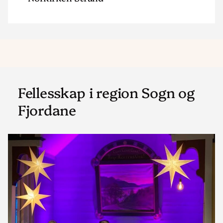
Fellesskap i region Sogn og
Fjordane
Read
article
"Norkyrkja
Sandane"