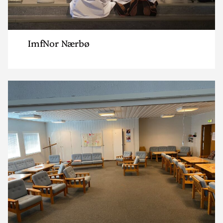
ImfNor Nærbø
Read
article
"Strand
huskirker"