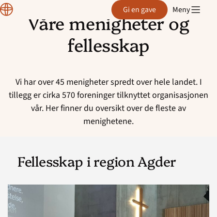
Normisjon
Gi en gave
Meny
Våre menigheter og
Hopp
til
fellesskap
innhold
Vi har over 45 menigheter spredt over hele landet. I
tillegg er cirka 570 foreninger tilknyttet organisasjonen
vår. Her finner du oversikt over de fleste av
menighetene.
Fellesskap i region Agder
Read
article
"Norkirken