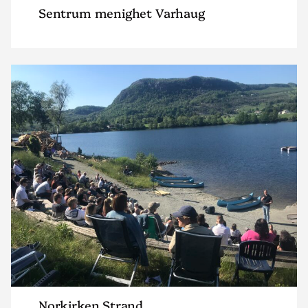
Sentrum menighet Varhaug
Read
article
"Norkirken
Strand"
Norkirken Strand