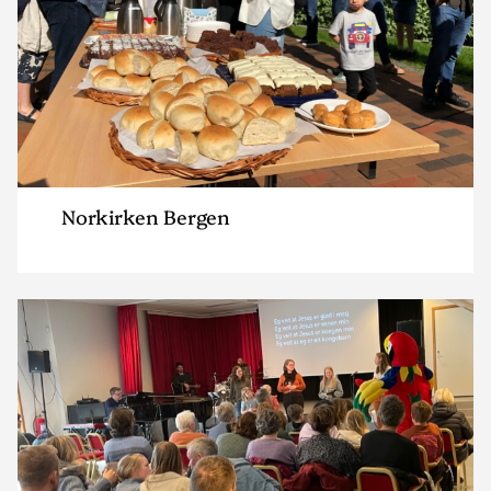
Norkirken Bergen
Read
article
"Norkirken
Nordhordland"