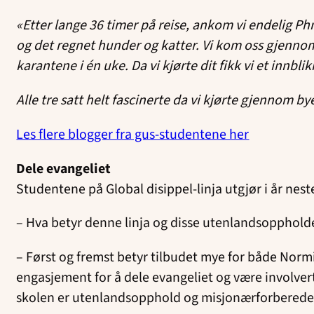
«Etter lange 36 timer på reise, ankom vi endelig Ph
og det regnet hunder og katter. Vi kom oss gjennom i
karantene i én uke. Da vi kjørte dit fikk vi et innbl
Alle tre satt helt fascinerte da vi kjørte gjennom by
Les flere blogger fra gus-studentene her
Dele evangeliet
Studentene på Global disippel-linja utgjør i år nes
– Hva betyr denne linja og disse utenlandsopphold
– Først og fremst betyr tilbudet mye for både Nor
engasjement for å dele evangeliet og være involvert
skolen er utenlandsopphold og misjonærforberedels