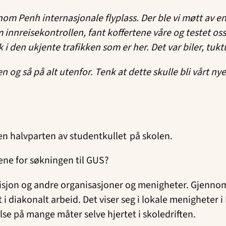
nom Penh internasjonale flyplass. Der ble vi møtt av e
nnreisekontrollen, fant koffertene våre og testet oss fø
ikk i den ukjente trafikken som er her. Det var biler, tu
en og så på alt utenfor. Tenk at dette skulle bli vårt ny
ten halvparten av studentkullet på skolen.
ene for søkningen til GUS?
misjon og andre organisasjoner og menigheter. Gjenno
 i diakonalt arbeid. Det viser seg i lokale menigheter
e på mange måter selve hjertet i skoledriften.