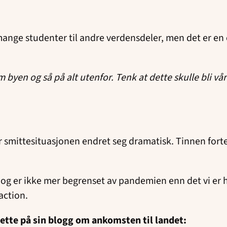
så mange studenter til andre verdensdeler, men det er e
om byen og så på alt utenfor. Tenk at dette skulle bli vå
r smittesituasjonen endret seg dramatisk. Tinnen fortel
 og er ikke mer begrenset av pandemien enn det vi er h
 action.
dette på sin blogg om ankomsten til landet: