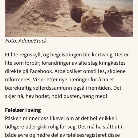
Foto: AdobeStock
Et lite regnskyll, og begeistringen ble kortvarig. Det er
lite som forblir; forandringer av alle slag kringkastes
direkte på Facebook. Arbeidslivet omstilles, skolene
reformeres. Vi ser etter nye næringer for å ha et
bærekraftig velferdssamfunn også i fremtiden. Det
skjer nå, hev hodet, hold pusten, heng med!
Følelser i sving
Påsken minner oss likevel om at det heller ikke i
tidligere tider gikk rolig for seg. Det må ha slått ut i
både øvre og nedre del av følelsesregisteret disse