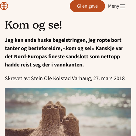
Normisjon
Gi en gave
Meny
Kom og se!
Hopp
til
Jeg kan enda huske begeistringen, jeg ropte bort
innhold
tanter og besteforeldre, «kom og se!» Kanskje var
det Nord-Europas fineste sandslott som nettopp
hadde reist seg der i vannkanten.
Skrevet av: Stein Ole Kolstad Varhaug, 27. mars 2018