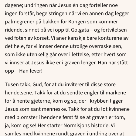
dagene; undringen når Jesus én dag forteller noe
ingen forstår, begeistringen når vi en annen dag legger
palmegrener på bakken for Kongen som kommer
ridende, sinnet på vei opp til Golgata – og fortvilelsen
ved foten av korset. Vi aner kanskje bare konturene av
det hele, før vi innser denne utrolige overraskelsen,
som ikke utenkelig går over i lettelse, etter hvert som
vi innser at Jesus ikke er i graven lenger. Han har stått
opp – Han lever!
Tusen takk, Gud, for at du inviterer til disse store
hendelsene. Takk for at du sendte engler til markene
for å hente gjeterne, kom og se, der i krybben ligger
Jesus som sant menneske. Takk for at du lot kvinnene
med blomster i hendene først få se at graven er tom,
ja, kom og se! Her starter Normisjons historie. Vi
samles med kvinnene rundt graven i undring over at