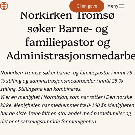
Normisjon
Gi en gave
Meny
Norkirken Tromsø
Hopp
til
søker Barne- og
innhold
familiepastor og
Administrasjonsmedarbe
Norkirken Tromsø søker barne- og familiepastor i inntil 75
% stilling og administrasjonsmedarbeider i inntil 25 %
stilling. Stillingene kan kombineres.
Vi er en menighet i Normisjon, som har røtter i Den norske
kirke. Menigheten har medlemmer fra 0-100 år. Menigheten
har de siste årene fått en stor andel med barnefamilier og
det er et satsningsområde for menigheten