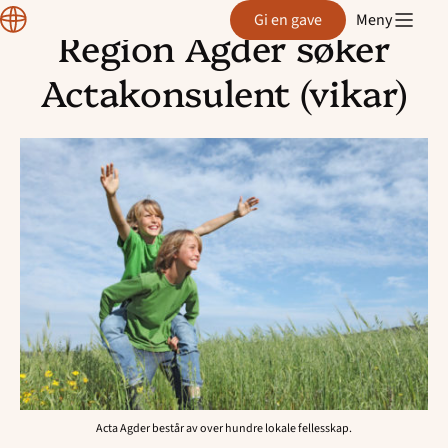
Normisjon
Gi en gave
Meny
Region Agder søker
Hopp
til
Actakonsulent (vikar)
innhold
Acta Agder består av over hundre lokale fellesskap.