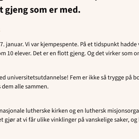
ott gjeng som er med.
2
7. januar. Vi var kjempespente. På et tidspunkt hadde v
 kom 10 elever. Det er en flott gjeng. Og det virker som
g med universitetsutdannelse! Fem er ikke så trygge på 
os dem alle sammen.
asjonale lutherske kirken og en luthersk misjonsorgan
gjør at vi får ulike vinklinger på vanskelige saker, o