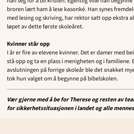
han seg for å bli kristen. Egentlig ville han begynn
broren lært ham å lese kasonké. Han synes fremdeles
med lesing og skriving, har rektor satt opp ekstra 
løpet av dette første skoleåret.
Kvinner står opp
I år er fire av elevene kvinner. Det er damer med be
stå opp og ta en plass i menigheten og i familiene.
avslutningen på forrige skoleår ble det snakket m
tok hun valget om å begynne på bibelskolen.
Vær gjerne med å be for Therese og resten av team
for sikkerhetssituasjonen i landet og alle menn