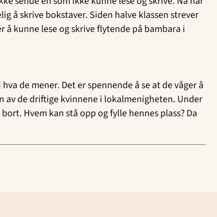
 ikke sende en som ikke kunne lese og skrive. Nå har
ig å skrive bokstaver. Siden halve klassen strever
er å kunne lese og skrive flytende på bambara i
 si hva de mener. Det er spennende å se at de våger å
en av de driftige kvinnene i lokalmenigheten. Under
bort. Hvem kan stå opp og fylle hennes plass? Da