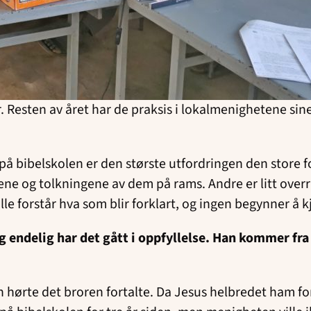
r. Resten av året har de praksis i lokalmenighetene sin
 bibelskolen er den største utfordringen den store for
ene og tolkningene av dem på rams. Andre er litt overra
lle forstår hva som blir forklart, og ingen begynner å 
g endelig har det gått i oppfyllelse. Han kommer fra 
n hørte det broren fortalte. Da Jesus helbredet ham 