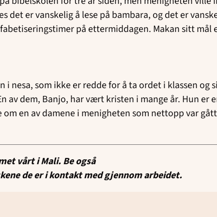
e på bibelskolen for tre år siden, men menigheten ville
 det er vanskelig å lese på bambara, og det er vanskel
alfabetiseringstimer på ettermiddagen. Makan sitt mål 
in i nesa, som ikke er redde for å ta ordet i klassen og
 En av dem, Banjo, har vært kristen i mange år. Hun er 
ye om en av damene i menigheten som nettopp var gått 
et vårt i Mali. Be også
eskene de er i kontakt med gjennom arbeidet.