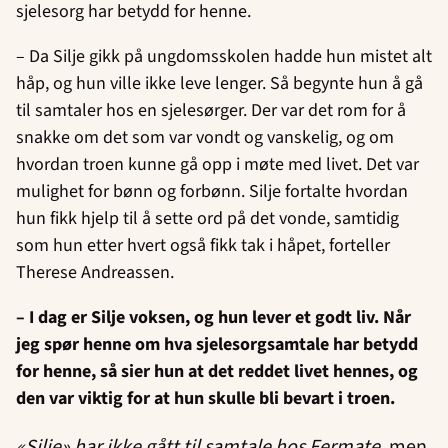
sjelesorg har betydd for henne.
– Da Silje gikk på ungdomsskolen hadde hun mistet alt
håp, og hun ville ikke leve lenger. Så begynte hun å gå
til samtaler hos en sjelesørger. Der var det rom for å
snakke om det som var vondt og vanskelig, og om
hvordan troen kunne gå opp i møte med livet. Det var
mulighet for bønn og forbønn. Silje fortalte hvordan
hun fikk hjelp til å sette ord på det vonde, samtidig
som hun etter hvert også fikk tak i håpet, forteller
Therese Andreassen.
– I dag er Silje voksen, og hun lever et godt liv. Når
jeg spør henne om hva sjelesorgsamtale har betydd
for henne, så sier hun at det reddet livet hennes, og
den var viktig for at hun skulle bli bevart i troen.
«Silje» har ikke gått til samtale hos Fermate
, men