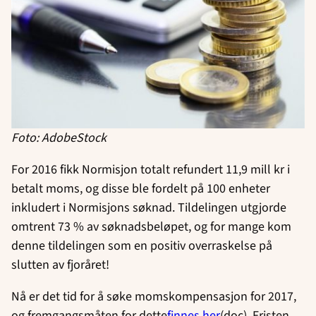
Foto: AdobeStock
For 2016 fikk Normisjon totalt refundert 11,9 mill kr i
betalt moms, og disse ble fordelt på 100 enheter
inkludert i Normisjons søknad. Tildelingen utgjorde
omtrent 73 % av søknadsbeløpet, og for mange kom
denne tildelingen som en positiv overraskelse på
slutten av fjoråret!
Nå er det tid for å søke momskompensasjon for 2017,
og fremgangsmåten for dette
finnes her
(doc). Fristen