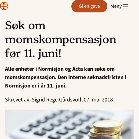
Normisjon
Gi en gave
Meny
Søk om
Hopp
momskompensasjon
til
innhold
før 11. juni!
Alle enheter i Normisjon og Acta kan søke om
momskompensasjon. Den interne søknadsfristen i
Normisjon er i år 11. juni.
Skrevet av: Sigrid Rege Gårdsvoll, 07. mai 2018