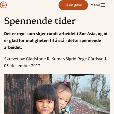
Normisjon
Gi en gave
Meny
Spennende tider
Hopp
til
Det er mye som skjer rundt arbeidet i Sør-Asia, og vi
innhold
er glad for muligheten til å stå i dette spennende
arbeidet.
Skrevet av: Gladstone R. Kumar/Sigrid Rege Gårdsvoll,
05. desember 2017