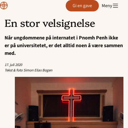
Normisjon
Gi en gave
Meny
En stor velsignelse
Hopp
til
Når ungdommene på internatet i Pnomh Penh ikke
innhold
er på universitetet, er det alltid noen å være sammen
med.
17. juli 2020
Tekst & foto Simon Elias Bogen