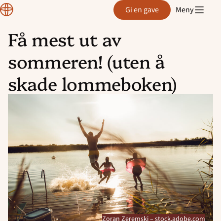
Normisjon
Gi en gave
Meny
Få mest ut av
Hopp
sommeren! (uten å
til
innhold
skade lommeboken)
Zoran Zeremski – stock.adobe.com