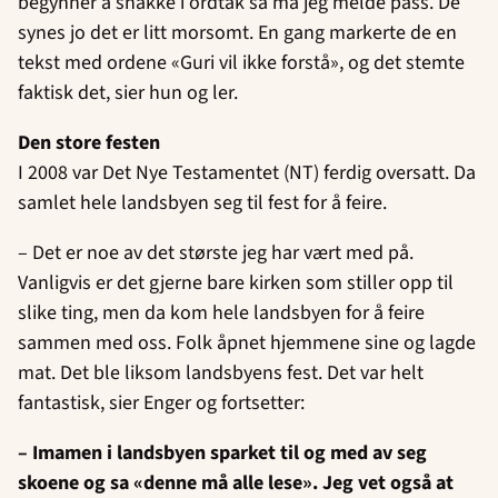
begynner å snakke i ordtak så må jeg melde pass. De
synes jo det er litt morsomt. En gang markerte de en
tekst med ordene «Guri vil ikke forstå», og det stemte
faktisk det, sier hun og ler.
Den store festen
I 2008 var Det Nye Testamentet (NT) ferdig oversatt. Da
samlet hele landsbyen seg til fest for å feire.
– Det er noe av det største jeg har vært med på.
Vanligvis er det gjerne bare kirken som stiller opp til
slike ting, men da kom hele landsbyen for å feire
sammen med oss. Folk åpnet hjemmene sine og lagde
mat. Det ble liksom landsbyens fest. Det var helt
fantastisk, sier Enger og fortsetter:
– Imamen i landsbyen sparket til og med av seg
skoene og sa «denne må alle lese». Jeg vet også at