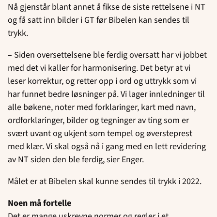
Nå gjenstår blant annet å fikse de siste rettelsene i NT
og få satt inn bilder i GT før Bibelen kan sendes til
trykk.
– Siden oversettelsene ble ferdig oversatt har vi jobbet
med det vi kaller for harmonisering. Det betyr at vi
leser korrektur, og retter opp i ord og uttrykk som vi
har funnet bedre løsninger på. Vi lager innledninger til
alle bøkene, noter med forklaringer, kart med navn,
ordforklaringer, bilder og tegninger av ting som er
svært uvant og ukjent som tempel og øversteprest
med klær. Vi skal også nå i gang med en lett revidering
av NT siden den ble ferdig, sier Enger.
Målet er at Bibelen skal kunne sendes til trykk i 2022.
Noen må fortelle
Det er mange uskrevne normer og regler i et