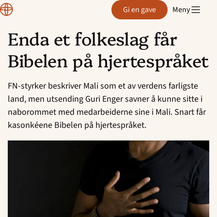
Normisjon
Gi en gave
Meny
Enda et folkeslag får
Hopp
Bibelen på hjertespråket
til
innhold
FN-styrker beskriver Mali som et av verdens farligste
land, men utsending Guri Enger savner å kunne sitte i
naborommet med medarbeiderne sine i Mali. Snart får
kasonkéene Bibelen på hjertespråket.