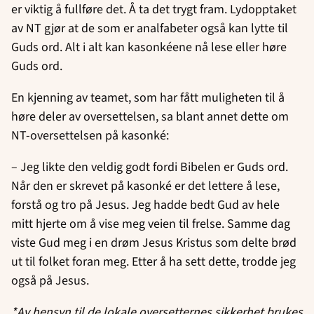
er viktig å fullføre det. Å ta det trygt fram. Lydopptaket
av NT gjør at de som er analfabeter også kan lytte til
Guds ord. Alt i alt kan kasonkéene nå lese eller høre
Guds ord.
En kjenning av teamet, som har fått muligheten til å
høre deler av oversettelsen, sa blant annet dette om
NT-oversettelsen på kasonké:
– Jeg likte den veldig godt fordi Bibelen er Guds ord.
Når den er skrevet på kasonké er det lettere å lese,
forstå og tro på Jesus. Jeg hadde bedt Gud av hele
mitt hjerte om å vise meg veien til frelse. Samme dag
viste Gud meg i en drøm Jesus Kristus som delte brød
ut til folket foran meg. Etter å ha sett dette, trodde jeg
også på Jesus.
*Av hensyn til de lokale oversetternes sikkerhet brukes