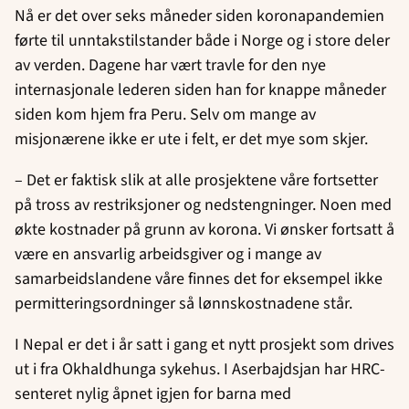
Nå er det over seks måneder siden koronapandemien
førte til unntakstilstander både i Norge og i store deler
av verden. Dagene har vært travle for den nye
internasjonale lederen siden han for knappe måneder
siden kom hjem fra Peru. Selv om mange av
misjonærene ikke er ute i felt, er det mye som skjer.
– Det er faktisk slik at alle prosjektene våre fortsetter
på tross av restriksjoner og nedstengninger. Noen med
økte kostnader på grunn av korona. Vi ønsker fortsatt å
være en ansvarlig arbeidsgiver og i mange av
samarbeidslandene våre finnes det for eksempel ikke
permitteringsordninger så lønnskostnadene står.
I Nepal er det i år satt i gang et nytt prosjekt som drives
ut i fra Okhaldhunga sykehus. I Aserbajdsjan har HRC-
senteret nylig åpnet igjen for barna med