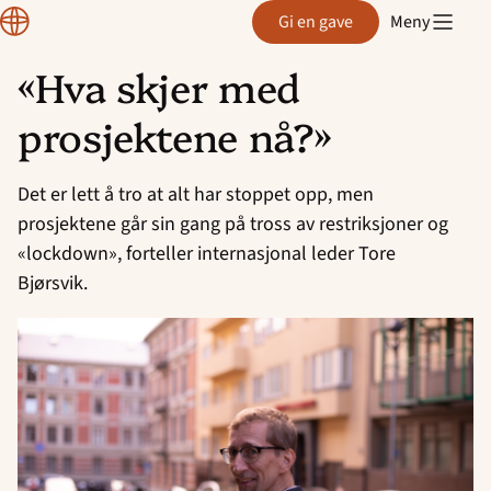
Normisjon
Gi en gave
Meny
«Hva skjer med
Hopp
prosjektene nå?»
til
innhold
Det er lett å tro at alt har stoppet opp, men
prosjektene går sin gang på tross av restriksjoner og
«lockdown», forteller internasjonal leder Tore
Bjørsvik.