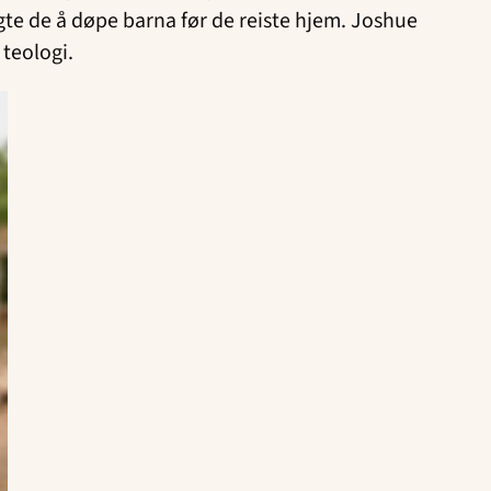
gte de å døpe barna før de reiste hjem. Joshue
 teologi.