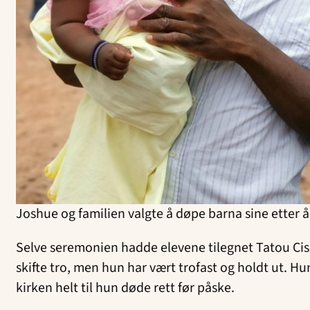
Joshue og familien valgte å døpe barna sine etter å
Selve seremonien hadde elevene tilegnet Tatou Cissé
skifte tro, men hun har vært trofast og holdt ut. H
kirken helt til hun døde rett før påske.