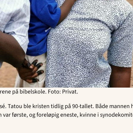
rene på bibelskole. Foto: Privat.
. Tatou ble kristen tidlig på 90-tallet. Både mannen h
un var første, og foreløpig eneste, kvinne i synodekom