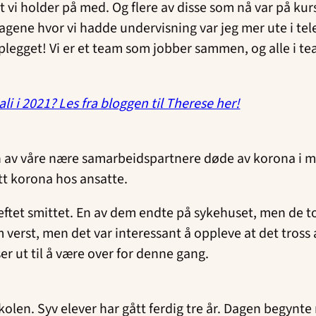
 vi holder på med. Og flere av disse som nå var på kurs e
agene hvor vi hadde undervisning var jeg mer ute i tele
legget! Vi er et team som jobber sammen, og alle i team
li i 2021? Les fra bloggen til Therese her!
n av våre nære samarbeidspartnere døde av korona i mars 
att korona hos ansatte.
bekreftet smittet. En av dem endte på sykehuset, men de
erst, men det var interessant å oppleve at det tross a
er ut til å være over for denne gang.
kolen. Syv elever har gått ferdig tre år. Dagen begynt