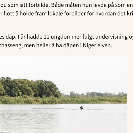
ou som sitt forbilde. Både måten hun levde på som en 
 er flott å holde fram lokale forbilder for hvordan det kr
s dåp. I år hadde 11 ungdommer fulgt undervisning og va
sbasseng, men heller å ha dåpen i Niger elven.