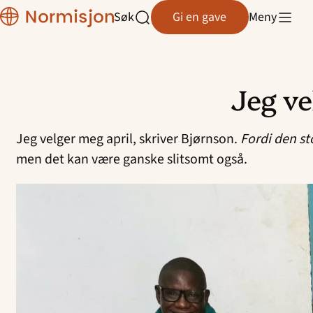
Normisjon
Søk
Gi en gave
Meny
Normisjon Telemark
Åpne
søk
Normisjon Trøndelag
Jeg ve
Normisjon Vestfold/Buskerud
Hopp
til
Normisjon Øst
Jeg velger meg april, skriver Bjørnson.
Fordi den sto
innhold
men det kan være ganske slitsomt også.
Normisjon Østfold