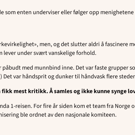
 de som enten underviser eller følger opp menighetene 
irkevirkelighet», men, og det slutter aldri å fascinere 
som lever under svært vanskelige forhold.
var påbudt med munnbind inne. Det var faste grupper 
.) Det var håndsprit og dunker til håndvask flere sted
m fikk mest kritikk. Å samles og ikke kunne synge lo
da 1-reisen. For fire år siden kom et team fra Norge
nisering ble ordnet av den nasjonale komiteen.