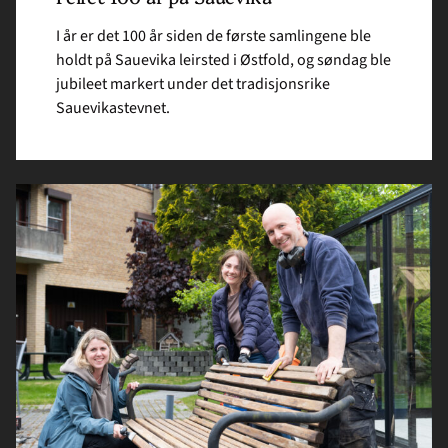
I år er det 100 år siden de første samlingene ble
holdt på Sauevika leirsted i Østfold, og søndag ble
jubileet markert under det tradisjonsrike
Sauevikastevnet.
Read
article
"Sprer
godhet
i
nabolaget "