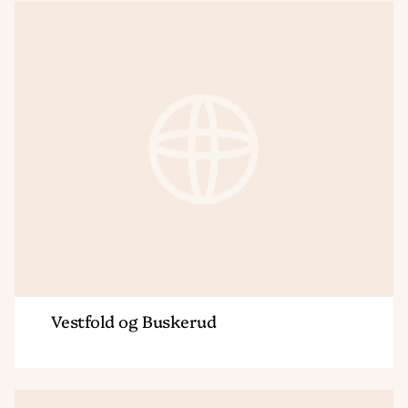
Region
Vestfold
og
Buskerud
Vestfold og Buskerud
Region