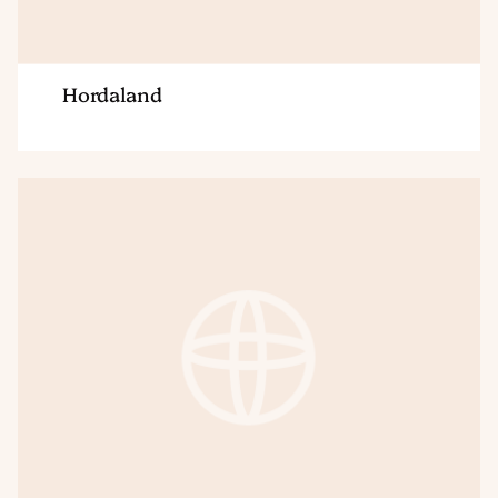
Hordaland
Region
Møre