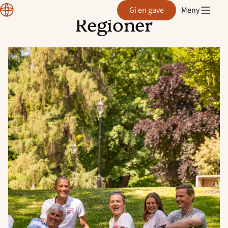
Normisjon
Gi en gave
Meny
Regioner
Hopp
til
innhold