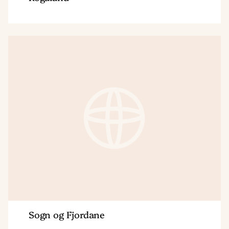
Region
Sogn
og
Fjordane
Sogn og Fjordane