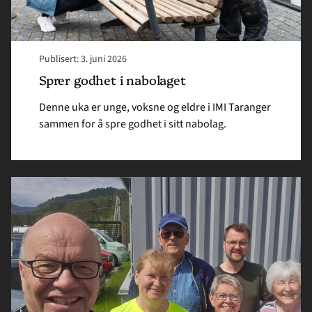
Publisert: 3. juni 2026
Sprer godhet i nabolaget
Denne uka er unge, voksne og eldre i IMI Taranger
sammen for å spre godhet i sitt nabolag.
Read
article
"Misjonsturen
i
gang
i
Buskerud
og