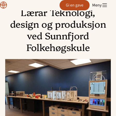
Normisjon
Gi en gave
Meny
Lærar Teknologi,
Hopp
til
design og produksjon
innhold
ved Sunnfjord
Folkehøgskule