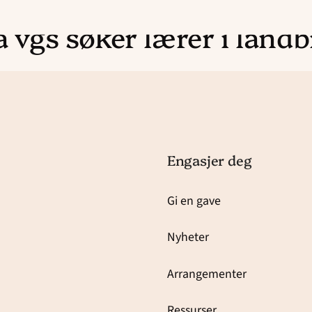
 vgs søker lærer i land
Engasjer deg
Gi en gave
Nyheter
Arrangementer
Ressurser