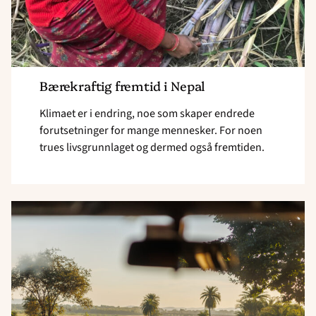
Bærekraftig fremtid i Nepal
Klimaet er i endring, noe som skaper endrede
forutsetninger for mange mennesker. For noen
trues livsgrunnlaget og dermed også fremtiden.
Read
article
"Bærekraftig
fremtid
i
India"