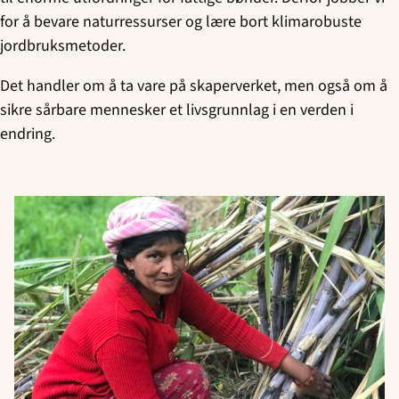
for å bevare naturressurser og lære bort klimarobuste
jordbruksmetoder.
Det handler om å ta vare på skaperverket, men også om å
sikre sårbare mennesker et livsgrunnlag i en verden i
endring.
Read
article
"Bærekraftig
fremtid
i
Nepal"