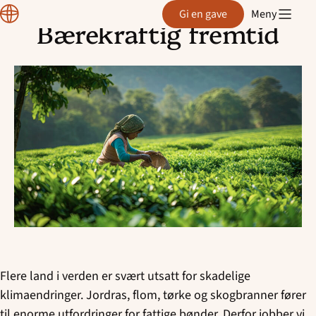
Normisjon
Gi en gave
Meny
Bærekraftig fremtid
Hopp
til
innhold
Flere land i verden er svært utsatt for skadelige
klimaendringer. Jordras, flom, tørke og skogbranner fører
til enorme utfordringer for fattige bønder. Derfor jobber vi