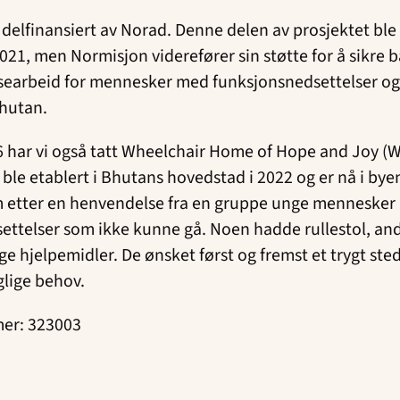
 delfinansiert av Norad. Denne delen av prosjektet ble
21, men Normisjon viderefører sin støtte for å sikre 
ssearbeid for mennesker med funksjonsnedsettelser og
Bhutan.
6 har vi også tatt Wheelchair Home of Hope and Joy (W
 ble etablert i Bhutans hovedstad i 2022 og er nå i bye
om etter en henvendelse fra en gruppe unge menneske
ettelser som ikke kunne gå. Noen hadde rullestol, an
ge hjelpemidler. De ønsket først og fremst et trygt st
aglige behov.
er: 323003