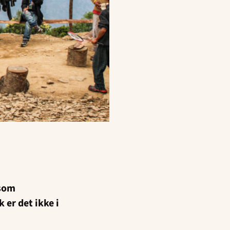
 som
 er det ikke i