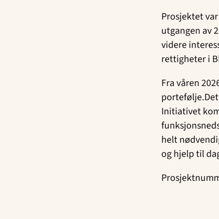
Prosjektet var
utgangen av 20
videre intere
rettigheter i 
Fra våren 202
portefølje.Det
Initiativet k
funksjonsneds
helt nødvendi
og hjelp til d
Prosjektnumm