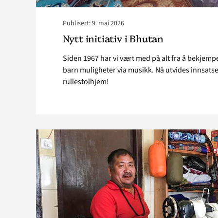
Publisert: 9. mai 2026
Nytt initiativ i Bhutan
Siden 1967 har vi vært med på alt fra å bekjempe
barn muligheter via musikk. Nå utvides innsats
rullestolhjem!
Read
article
"Hektiske
tider"