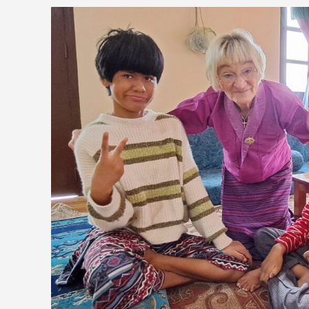
Read
article
"Nytt initiativ
Bhutan "