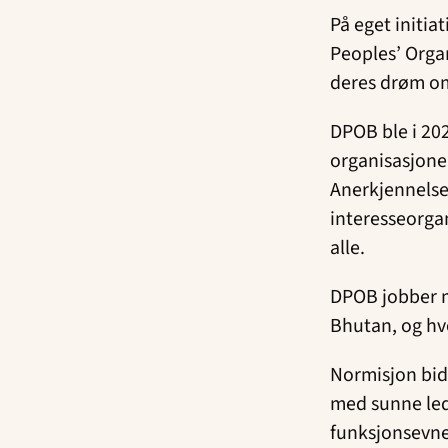
På eget initia
Peoples’ Organ
deres drøm o
DPOB ble i 20
organisasjone
Anerkjennelse
interesseorgan
alle.
DPOB jobber m
Bhutan, og hv
Normisjon bidr
med sunne led
funksjonsevne 