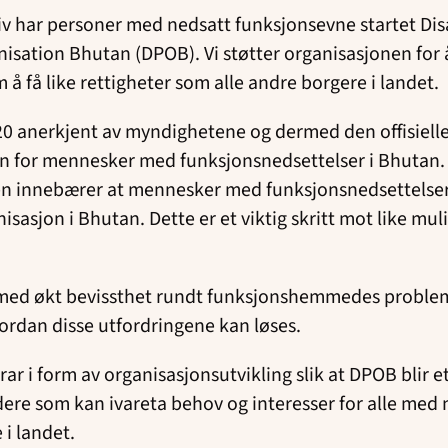
tiv har personer med nedsatt funksjonsevne startet Di
isation Bhutan (DPOB). Vi støtter organisasjonen for å
m å
få like rettigheter som alle andre borgere i landet.
20 anerkjent av myndighetene og dermed den offisiell
n for mennesker med funksjonsnedsettelser i Bhutan.
n innebærer at mennesker med funksjonsnedsettelser
isasjon i Bhutan. Dette er et viktig skritt mot like mul
ed økt bevissthet rundt funksjonshemmedes problems
ordan disse utfordringene kan løses.
ar i form av organisasjonsutvikling slik at DPOB blir 
ere som kan ivareta behov og interesser for alle med 
i landet.