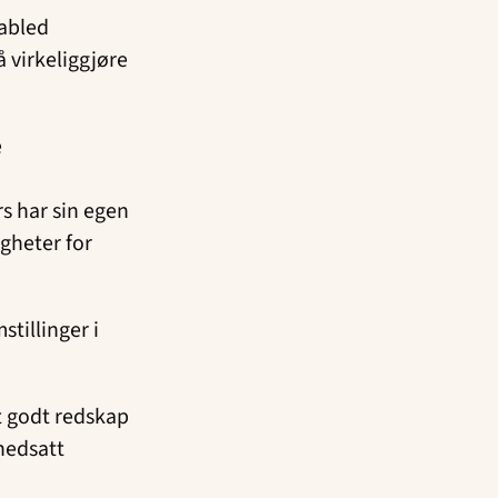
sabled
 virkeliggjøre
e
s har sin egen
igheter for
tillinger i
et godt redskap
nedsatt