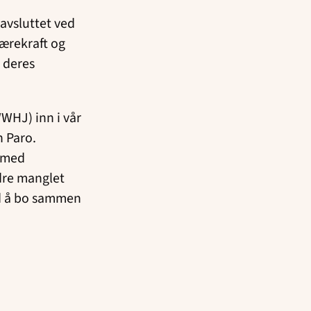
 avsluttet ved
bærekraft og
 deres
WHJ) inn i vår
n Paro.
r med
dre manglet
ed å bo sammen