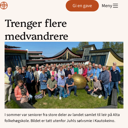
Normisjon
Gi en gave
Meny
Trenger flere
Hopp
medvandrere
til
innhold
I sommer var seniorer fra store deler av landet samlet til leir på Alta
folkehøgskole. Bildet er tatt utenfor Juhls sølvsmie i Kautokeino.