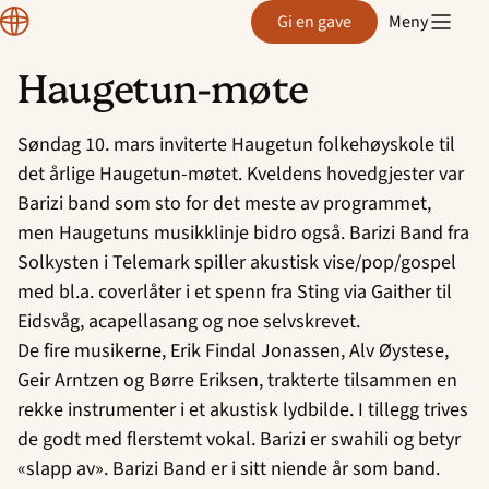
Region
Gi en gave
Meny
Østfold
Haugetun-møte
Hopp
til
Søndag 10. mars inviterte Haugetun folkehøyskole til
innhold
det årlige Haugetun-møtet. Kveldens hovedgjester var
Barizi band som sto for det meste av programmet,
men Haugetuns musikklinje bidro også. Barizi Band fra
Solkysten i Telemark spiller akustisk vise/pop/gospel
med bl.a. coverlåter i et spenn fra Sting via Gaither til
Eidsvåg, acapellasang og noe selvskrevet.
De fire musikerne, Erik Findal Jonassen, Alv Øystese,
Geir Arntzen og Børre Eriksen, trakterte tilsammen en
rekke instrumenter i et akustisk lydbilde. I tillegg trives
de godt med flerstemt vokal. Barizi er swahili og betyr
«slapp av». Barizi Band er i sitt niende år som band.