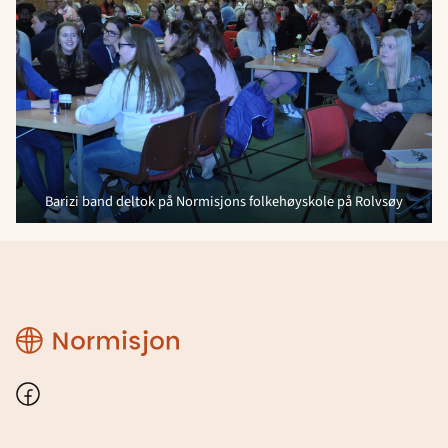
Barizi band deltok på Normisjons folkehøyskole på Rolvsøy
Region
Østfold
Facebook