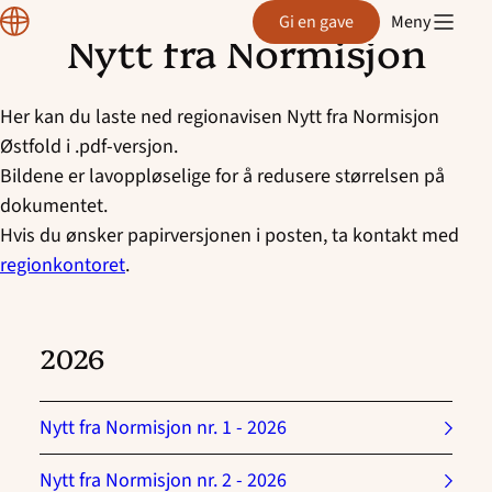
Region
Gi en gave
Meny
Østfold
Nytt fra Normisjon
Hopp
til
innhold
Her kan du laste ned regionavisen Nytt fra Normisjon
Østfold i .pdf-versjon.
Bildene er lavoppløselige for å redusere størrelsen på
dokumentet.
Hvis du ønsker papirversjonen i posten, ta kontakt med
regionkontoret
.
2026
Nytt fra Normisjon nr. 1 - 2026
Nytt fra Normisjon nr. 2 - 2026