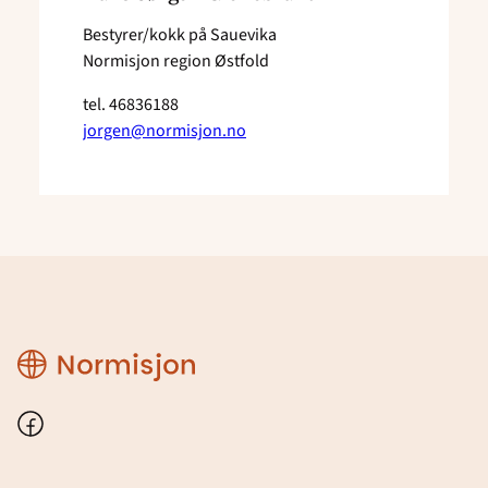
Bestyrer/kokk på Sauevika
Normisjon region Østfold
tel.
46836188
jorgen@normisjon.no
Region
Østfold
Facebook