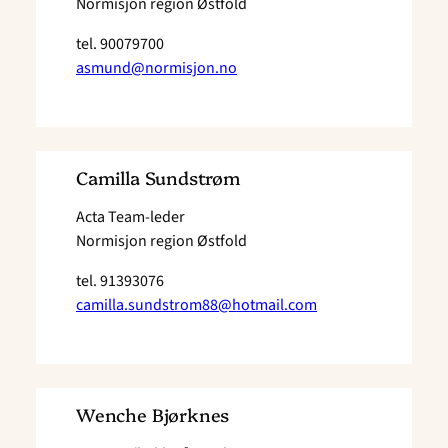
Normisjon region Østfold
tel.
90079700
asmund@normisjon.no
Camilla Sundstrøm
Acta Team-leder
Normisjon region Østfold
tel.
91393076
camilla.sundstrom88@hotmail.com
Wenche Bjørknes