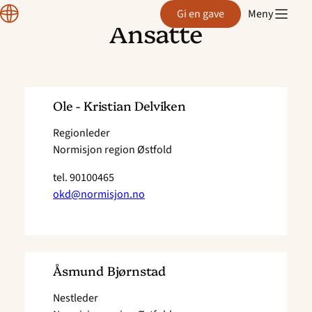
Region
Gi en gave
Meny
Østfold
Ansatte
Hopp
til
innhold
Ole - Kristian Delviken
Regionleder
Normisjon region Østfold
tel.
90100465
okd@normisjon.no
Åsmund Bjørnstad
Nestleder