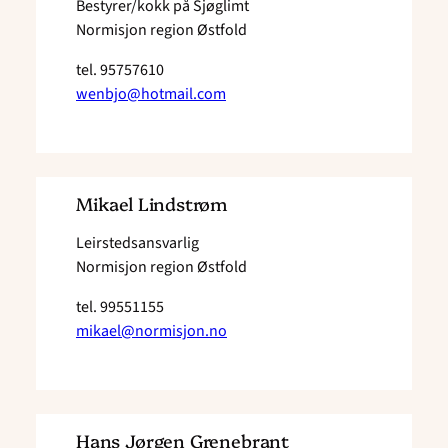
Bestyrer/kokk på Sjøglimt
Normisjon region Østfold
tel.
95757610
wenbjo@hotmail.com
Mikael Lindstrøm
Leirstedsansvarlig
Normisjon region Østfold
tel.
99551155
mikael@normisjon.no
Hans Jørgen Grenebrant