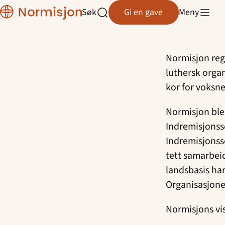
Region
Søk
Gi en gave
Meny
Østfold
Åpne
Hopp
søk
til
innhold
Normisjon regi
luthersk organ
kor for voksne
Normisjon ble 
Indremisjonss
Indremisjonss
tett samarbei
landsbasis ha
Organisasjonen
Normisjons vi