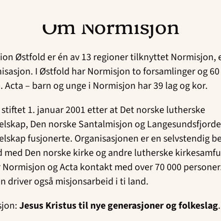
Om Normisjon
on Østfold er én av 13 regioner tilknyttet Normisjon, 
isasjon. I Østfold har Normisjon to forsamlinger og 60
. Acta – barn og unge i Normisjon har 39 lag og kor.
stiftet 1. januar 2001 etter at Det norske lutherske
elskap, Den norske Santalmisjon og Langesundsfjord
elskap fusjonerte. Organisasjonen er en selvstendig 
d med Den norske kirke og andre lutherske kirkesamfu
r Normisjon og Acta kontakt med over 70 000 personer
 driver også misjonsarbeid i ti land.
sjon:
Jesus Kristus til nye generasjoner og folkeslag
.