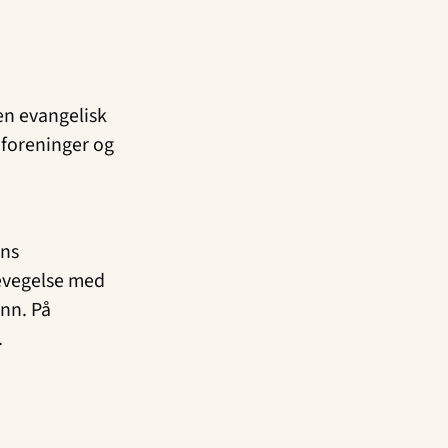
en evangelisk
 foreninger og
ens
bevegelse med
nn. På
.