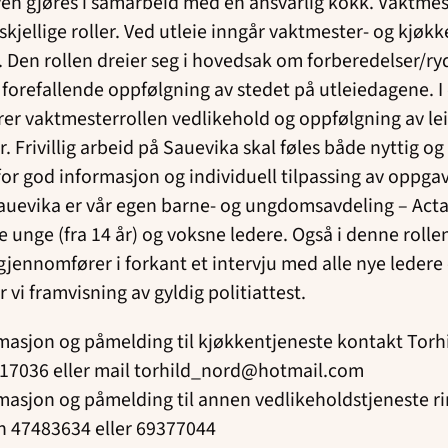
n gjøres i samarbeid med en ansvarlig kokk. Vaktmes
kjellige roller. Ved utleie inngår vaktmester- og kjøkk
. Den rollen dreier seg i hovedsak om forberedelser/ryd
forefallende oppfølgning av stedet på utleiedagene. I
rer vaktmesterrollen vedlikehold og oppfølgning av le
 Frivillig arbeid på Sauevika skal føles både nyttig og 
or god informasjon og individuell tilpassing av oppgav
auevika er vår egen barne- og ungdomsavdeling – Acta.
e unge (fra 14 år) og voksne ledere. Også i denne rollen
gjennomfører i forkant et intervju med alle nye ledere 
r vi framvisning av gyldig politiattest.
masjon og påmelding til kjøkkentjeneste kontakt Torh
917036 eller mail torhild_nord@hotmail.com
masjon og påmelding til annen vedlikeholdstjeneste r
n 47483634 eller 69377044