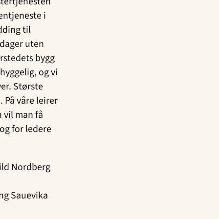
tertjenesten
entjeneste i
ding til
 dager uten
irstedets bygg
hyggelig, og vi
er. Største
 På våre leirer
 vil man få
og for ledere
ild Nordberg
ing Sauevika