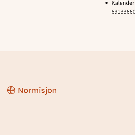
Kalender 
69133660 
Region
Østfold