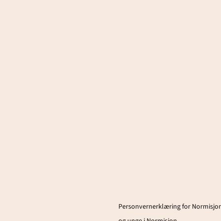
Personvernerklæring for Normisjon
og unge i Normisjon.