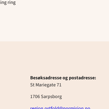
ing ring
Besøksadresse og postadresse:
St Mariegate 71
1706 Sarpsborg
region.ostfold@normisjon.no