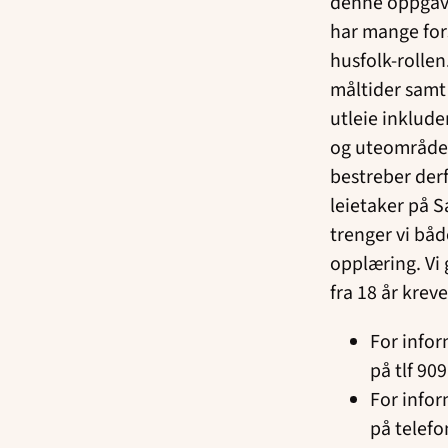
denne oppgave
har mange fors
husfolk-rollen
måltider samt 
utleie inklude
og uteområder.
bestreber derf
leietaker på S
trenger vi båd
opplæring. Vi 
fra 18 år kreve
For infor
på tlf 90
For infor
på telefo