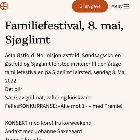
Region
Gi en gave
Meny
Østfold
Familiefestival, 8. mai,
Hopp
Sjøglimt
til
innhold
Acta Østfold, Normisjon østfold, Søndsagsskolen
Østfold og Sjøglimt leirsted inviterer til den årlige
familiefestivalen på Sjøglimt leirsted, søndag 8. Mai
2022.
Det blir
SALG av grillmat, vafler og kioskvarer
FellesKONKURRANSE: «Alle mot 1» – med Premie!
KONSERT med koret fra korweekend
Andakt med Johanne Saxegaard
Tema: 1 for alle