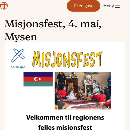
Region
Gi en gave
Meny
Østfold
Misjonsfest, 4. mai,
Hopp
Mysen
til
innhold