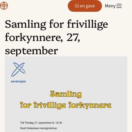
Region
Gi en gave
Meny
Østfold
Samling for frivillige
Hopp
forkynnere, 27,
til
innhold
september