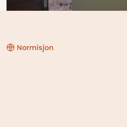
Region
Østfold