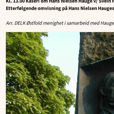
Kl. 13.00 Kåseri om Hans Nielsen Hauge v/ Svein 
Etterfølgende omvisning på Hans Nielsen Hauge
Arr. DELK Østfold menighet i samarbeid med Hauge