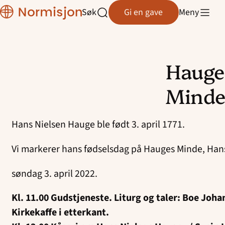
Region
Søk
Gi en gave
Meny
Østfold
Åpne
søk
Hauges
Hopp
til
Mind
innhold
Hans Nielsen Hauge ble født 3. april 1771.
Vi markerer hans fødselsdag på Hauges Minde, Hans
søndag 3. april 2022.
Kl. 11.00 Gudstjeneste. Liturg og taler: Boe Jo
Kirkekaffe i etterkant.