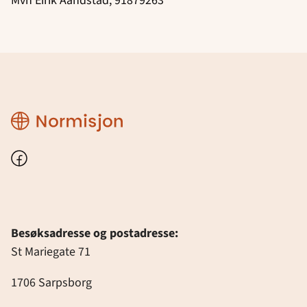
Mvh Eirik Aandstad, 91879263
Region
Østfold
Facebook
Besøksadresse og postadresse:
St Mariegate 71
1706 Sarpsborg