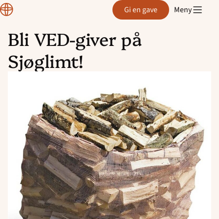
Region
Gi en gave
Meny
Østfold
Bli VED-giver på
Hopp
Sjøglimt!
til
innhold