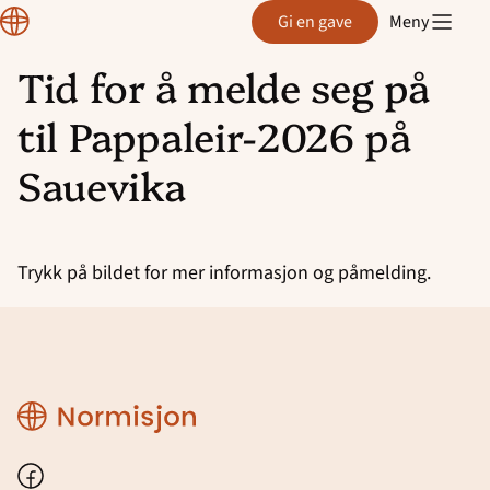
Region
Gi en gave
Meny
Østfold
Støtt oss
Tid for å melde seg på
Hopp
Gi en gave
til Pappaleir-2026 på
til
innhold
Bli andaktsholder
Sauevika
Bli frivillig til Sauevika Leirsted
Bli frivillig på Sjøglimt
Trykk på bildet for mer informasjon og påmelding.
Region
Østfold
Facebook