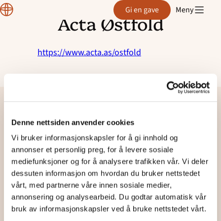
Normisjon internasjonalt
Region
Gi en gave
Meny
Østfold
Acta Østfold
Hopp
Normisjons ressursdokumenter
til
Normisjons designmanual
innhold
https://www.acta.as/ostfold
Støtt oss
Gi en gave
Bli andaktsholder
Denne nettsiden anvender cookies
Region
Vi bruker informasjonskapsler for å gi innhold og
Østfold
Bli frivillig til Sauevika Leirsted
annonser et personlig preg, for å levere sosiale
Facebook
mediefunksjoner og for å analysere trafikken vår. Vi deler
Bli frivillig på Sjøglimt
dessuten informasjon om hvordan du bruker nettstedet
vårt, med partnerne våre innen sosiale medier,
annonsering og analysearbeid. Du godtar automatisk vår
bruk av informasjonskapsler ved å bruke nettstedet vårt.
Besøksadresse og postadresse: