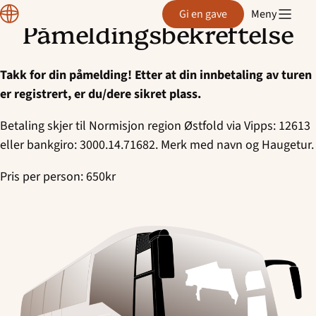
Region
Gi en gave
Meny
Østfold
Påmeldingsbekreftelse
Hopp
til
innhold
Takk for din påmelding! Etter at din innbetaling av turen
er registrert, er du/dere sikret plass.
Betaling skjer til Normisjon region Østfold via Vipps: 12613
eller bankgiro: 3000.14.71682. Merk med navn og Haugetur.
Pris per person: 650kr