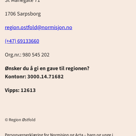
St Mariegate 71
1706 Sarpsborg
region.ostfold@normisjon.no
(+47) 69133660
Org.nr.: 980 545 202
Ønsker du å gi en gave til regionen?
Kontonr: 3000.14.71682
Vipps: 12613
© Region Østfold
Personvernerklæring for Normisjon og Acta – barn og unge i