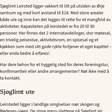
Sjøglimt Leirsted ligger vakkert til litt på utsiden av Ørje
sentrum og med kort avstand til E18. Med store arealer
både ute og inne kan det legges til rette for et mangfold av
aktiviteter. Kapasiteten på leirstedet er fra 20 til 90
personer. Her finnes det 2 internatavdelinger, stor møtesal,
en trivelig peisestue, aktivitetsrom, en spisesal og et
kjøkken som med sitt gode rykte fortjener et eget kapittel –
eller enda bedre å erfares!
Har dere behov for et hyggelig sted for deres foreningstur,
konfirmantleir eller andre arrangementer? Nøl ikke med å
ta kontakt.
Sjøglimt ute
Leirstedet ligger i landlige omgivelser nær skogen og
Rødenes-sjøen. De store gress-slettene på Sjøglimt gir