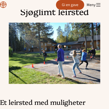
Region
Gi en gave
Meny
Østfold
Sjøglimt leirsted
Hopp
til
innhold
Et leirsted med muligheter