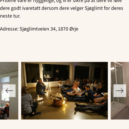
Prisene våre er hyggelige, og vi er sikre på at dere vil føle
dere godt ivaretatt dersom dere velger Sjøglimt for deres
neste tur.
Adresse: Sjøglimtveien 34, 1870 Ørje