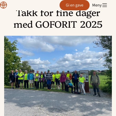
Region
Gi en gave
Meny
Østfold
Takk for fine dager
Hopp
til
med GOFORIT 2025
innhold