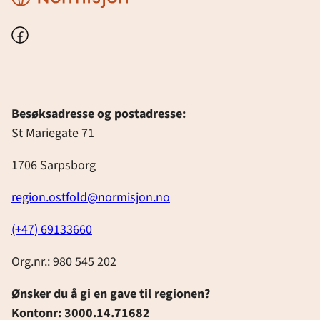
Østfold
samtlige
Ål
Generalsekretær
gikk.
Skaar
etapper.
i
i
Her
Facebook
leder
Gratulerer
Hallingdal,
NMS,
har
an
med
etter
Helge
Torill
med
innsatsen
å
S.
Bredeg
trekkspill
med
ha
Gaard.
fått
og
Besøksadresse og postadresse:
mange
gått
tilslag
Ole-
St Mariegate 71
mil
samtlige
på
Kristian
tilbakelagt,
1706 Sarpsborg
etapper
sitt
Delviken
sporty
av
bud
akkompagnerer
region.ostfold@normisjon.no
innstilling
årets
på
på
til
GOFORIT.
GOFORIT-
gitar.
(+47) 69133660
deltakelse
skjerfet.
i
Org.nr.: 980 545 202
arrangement
Ønsker du å gi en gave til regionen?
og
Kontonr: 3000.14.71682
ikke