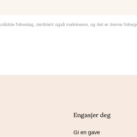
er unådde folkeslag, deriblant også malinkeere, og det er denne folk
ermisjon
egal
Engasjer deg
Gi en gave