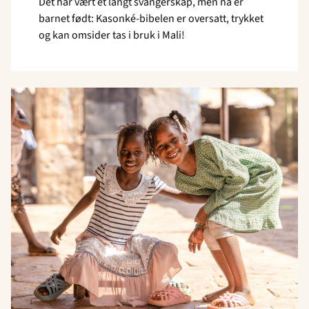
Det har vært et langt svangerskap, men nå er
barnet født: Kasonké-bibelen er oversatt, trykket
og kan omsider tas i bruk i Mali!
Read
article
"En
ny
tid
i
Senegal"