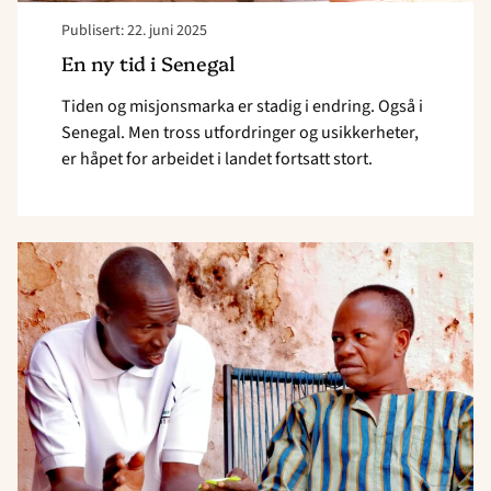
Publisert: 22. juni 2025
En ny tid i Senegal
Tiden og misjonsmarka er stadig i endring. Også i
Senegal. Men tross utfordringer og usikkerheter,
er håpet for arbeidet i landet fortsatt stort.
Read
article
"
<strong>Vitnet
om
Jesus
på
mopeddrosja</strong> "