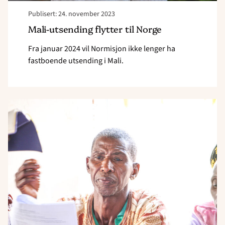
Publisert: 24. november 2023
Mali-utsending flytter til Norge
Fra januar 2024 vil Normisjon ikke lenger ha
fastboende utsending i Mali.
Read
article
"Setter
menighetene
i
bevegelse"