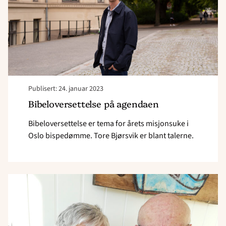
Publisert: 24. januar 2023
Bibeloversettelse på agendaen
Bibeloversettelse er tema for årets misjonsuke i
Oslo bispedømme. Tore Bjørsvik er blant talerne.
Read
article
"Omplasseres
til