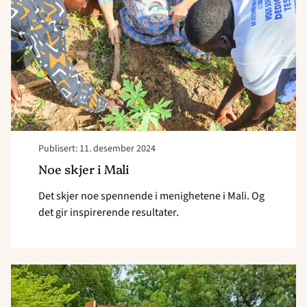
i
Mali"
Publisert: 11. desember 2024
Noe skjer i Mali
Det skjer noe spennende i menighetene i Mali. Og
det gir inspirerende resultater.
Read
article
"Stor