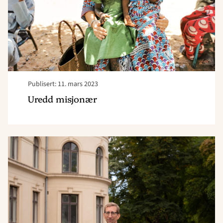
Publisert: 11. mars 2023
Uredd misjonær
Read
article
"Bibeloversettelse
på
agendaen"