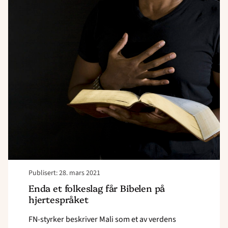
Read
article
"Enda
et
folkeslag
får
Bibelen
på
hjertespråket"
Publisert: 28. mars 2021
Enda et folkeslag får Bibelen på
hjertespråket
FN-styrker beskriver Mali som et av verdens