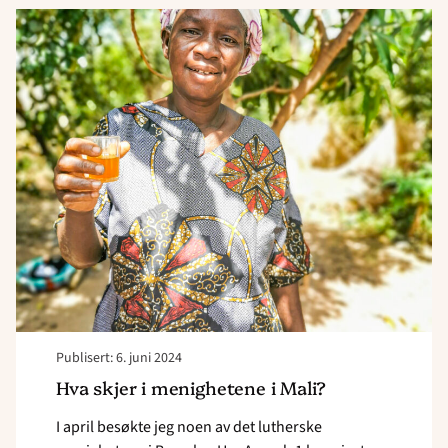
Read
article
"Hva
skjer
i
menighetene
i
Mali?"
Publisert: 6. juni 2024
Hva skjer i menighetene i Mali?
I april besøkte jeg noen av det lutherske