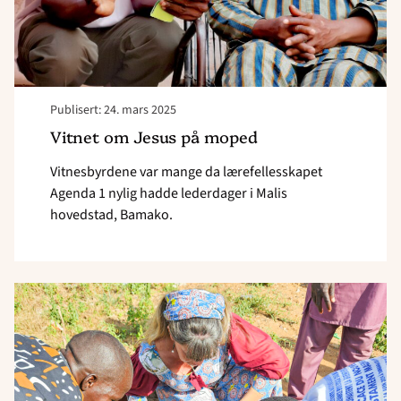
Publisert: 24. mars 2025
Vitnet om Jesus på moped
Vitnesbyrdene var mange da lærefellesskapet
Agenda 1 nylig hadde lederdager i Malis
hovedstad, Bamako.
Read
article
"Noe
skjer
i
kirkene