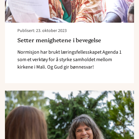
Publisert: 23. oktober 2023
Setter menighetene i bevegelse
Normisjon har brukt læringsfellesskapet Agenda 1
som et verktøy for å styrke samholdet mellom
kirkene i Mali. Og Gud gir bønnesvar!
Read
article
"Har
vært
Mali-
utsending
i