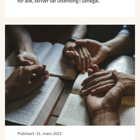
for alle, skriver vår utsending i Senegal.
Read
article
"Lengter
etter
kristent
fellesskap"
Publisert: 31. mars 2023