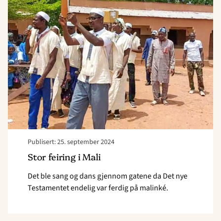
feiring
av
Det
nye
Testamentet"
Publisert: 25. september 2024
Stor feiring i Mali
Det ble sang og dans gjennom gatene da Det nye
Testamentet endelig var ferdig på malinké.