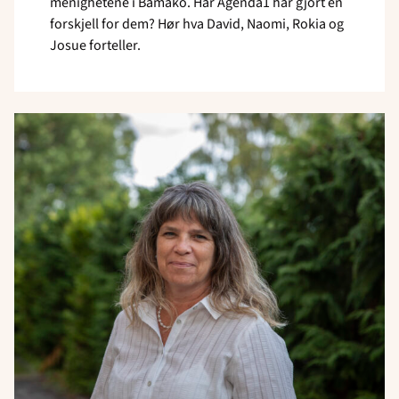
menighetene i Bamako. Har Agenda1 har gjort en
forskjell for dem? Hør hva David, Naomi, Rokia og
Josue forteller.
Read
article
"Mali-
utsending
flytter
til
Norge"