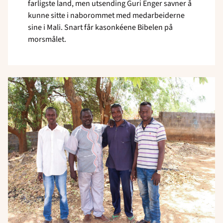
farligste land, men utsending Guri Enger savner å
kunne sitte i naborommet med medarbeiderne
sine i Mali. Snart får kasonkéene Bibelen på
morsmålet.
Read
article
"Elever
i
praksis"