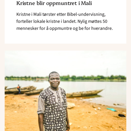
Kristne blir oppmuntret i Mali
Kristne i Mali tørster etter Bibel-undervisning,
forteller lokale kristne i landet. Nylig møttes 50
mennesker for å oppmuntre og be for hverandre.
Read
article
"Ny
bibelskole
i
malinkéland"