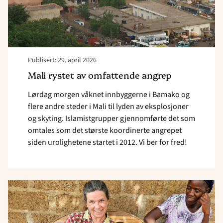
Publisert: 29. april 2026
Mali rystet av omfattende angrep
Lørdag morgen våknet innbyggerne i Bamako og
flere andre steder i Mali til lyden av eksplosjoner
og skyting. Islamistgrupper gjennomførte det som
omtales som det største koordinerte angrepet
siden urolighetene startet i 2012. Vi ber for fred!
Read
article
"–
Blir