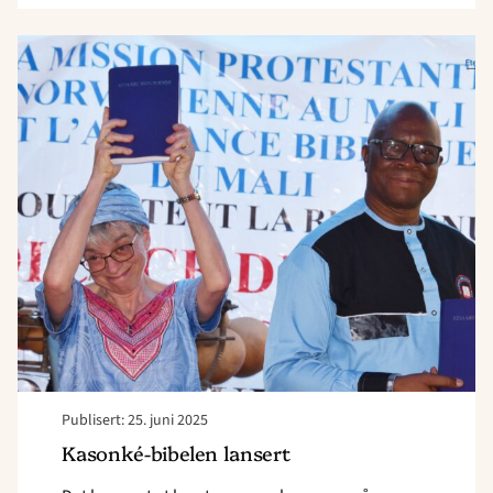
Read
article
"Kasonké-
bibelen
lansert"
Publisert: 25. juni 2025
Kasonké-bibelen lansert