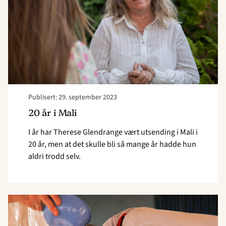
20
år"
Publisert: 29. september 2023
20 år i Mali
I år har Therese Glendrange vært utsending i Mali i
20 år, men at det skulle bli så mange år hadde hun
aldri trodd selv.
Read
article
"Den