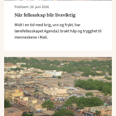
Publisert: 20. juni 2026
Når fellesskap blir livsviktig
Midt i en tid med krig, uro og frykt, har
lærefellesskapet Agenda1 brakt håp og trygghet til
menneskene i Mali.
Read
article
"Mali
rystet
av
omfattende
angrep"