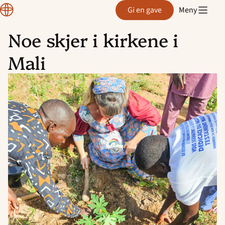
Normisjon
Gi en gave
Meny
Noe skjer i kirkene i
Hopp
Mali
til
innhold