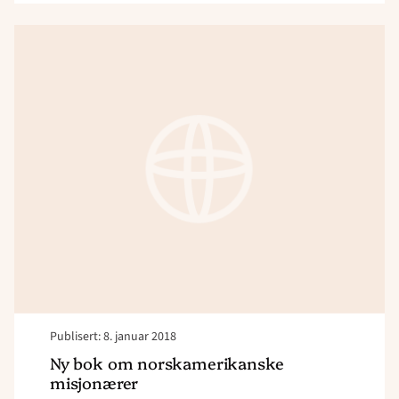
Read
article
"Ny
bok
om
norskamerikanske
misjonærer"
Publisert: 8. januar 2018
Ny bok om norskamerikanske
misjonærer