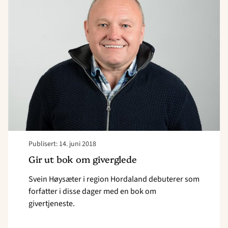
ut
bok
om
giverglede"
Publisert: 14. juni 2018
Gir ut bok om giverglede
Svein Høysæter i region Hordaland debuterer som
forfatter i disse dager med en bok om
givertjeneste.