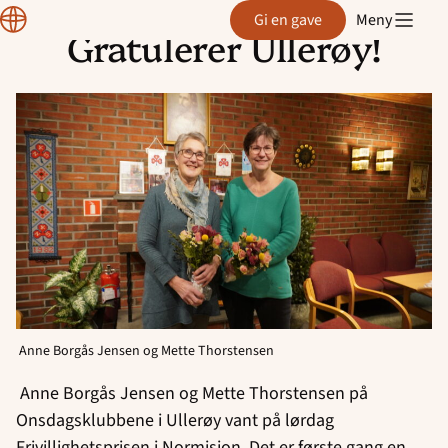
Region
Gi en gave
Meny
Østfold
Gratulerer Ullerøy!
Hopp
til
innhold
Anne Borgås Jensen og Mette Thorstensen
Anne Borgås Jensen og Mette Thorstensen på
Onsdagsklubbene i Ullerøy vant på lørdag
Frivillighetsprisen i Normisjon. Det er første gang en