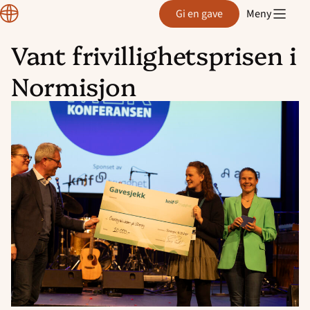
Normisjon
Gi en gave
Meny
Vant frivillighetsprisen i
Hopp
Normisjon
til
innhold