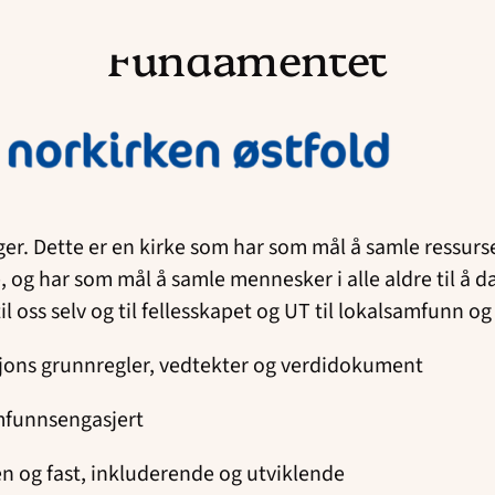
Fundamentet
r. Dette er en kirke som har som mål å samle ressurser
e, og har som mål å samle mennesker i alle aldre til å 
l oss selv og til fellesskapet og UT til lokalsamfunn o
sjons grunnregler, vedtekter og verdidokument
amfunnsengasjert
n og fast, inkluderende og utviklende