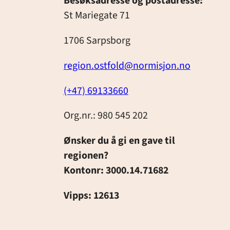
Besøksadresse og postadresse:
St Mariegate 71
1706 Sarpsborg
region.ostfold@normisjon.no
(+47) 69133660
Org.nr.: 980 545 202
Ønsker du å gi en gave til
regionen?
Kontonr: 3000.14.71682
Vipps: 12613