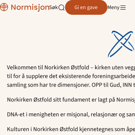
Region
Søk
Gi en gave
Meny
Østfold
Åpne
Hopp
søk
til
innhold
Velkommen til Norkirken Østfold – kirken uten vegge
til for å supplere det eksisterende foreningsarbeid
samling som har tre dimensjoner. OPP til Gud, INN ti
Norkirken Østfold sitt fundament er lagt på Normi
DNA-et i menigheten er misjonal, relasjonær og s
Kulturen i Norkirken Østfold kjennetegnes som åpe