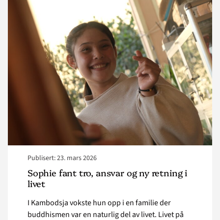
article
"Sophie
fant
tro,
ansvar
og
ny
retning
i
livet "
Publisert: 23. mars 2026
Sophie fant tro, ansvar og ny retning i
livet
I Kambodsja vokste hun opp i en familie der
buddhismen var en naturlig del av livet. Livet på