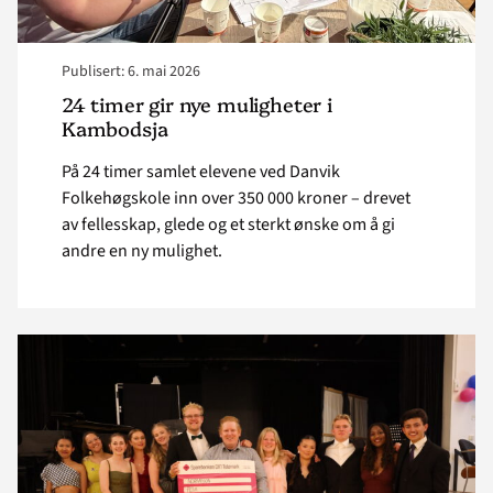
Publisert: 6. mai 2026
24 timer gir nye muligheter i
Kambodsja
På 24 timer samlet elevene ved Danvik
Folkehøgskole inn over 350 000 kroner – drevet
av fellesskap, glede og et sterkt ønske om å gi
andre en ny mulighet.
Read
article
"Sagavoll samlet
inn
til
liv