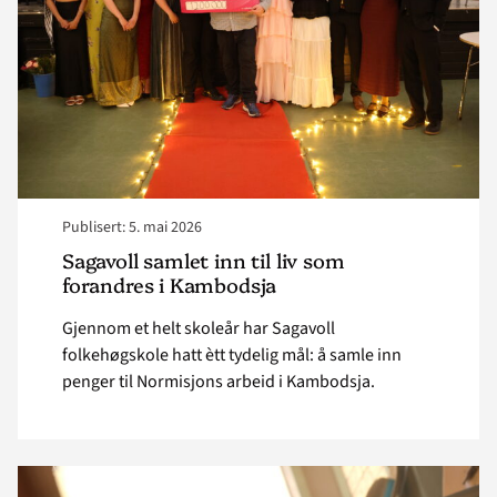
som
forandres
i
Kambodsja "
Publisert: 5. mai 2026
Sagavoll samlet inn til liv som
forandres i Kambodsja
Gjennom et helt skoleår har Sagavoll
folkehøgskole hatt ètt tydelig mål: å samle inn
penger til Normisjons arbeid i Kambodsja.
Read